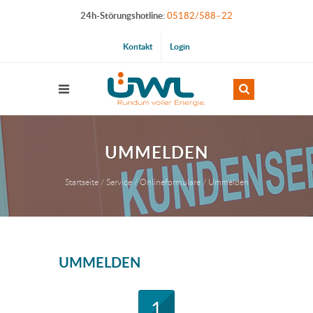
24h-Störungshotline:
05182/588–22
Kontakt
Login
UMMELDEN
Startseite
Service
Onlineformulare
Ummelden
UMMELDEN
1