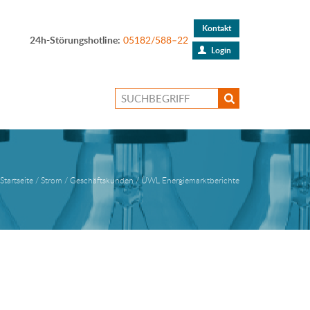
Kontakt
24h-Störungshotline:
05182/588–22
Login
Startseite
Strom
Geschäftskunden
ÜWL Energiemarktberichte